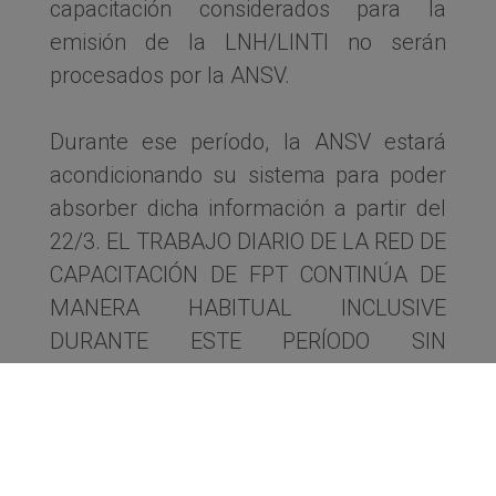
capacitación considerados para la
emisión de la LNH/LINTI no serán
procesados por la ANSV.
Durante ese período, la ANSV estará
acondicionando su sistema para poder
absorber dicha información a partir del
22/3. EL TRABAJO DIARIO DE LA RED DE
CAPACITACIÓN DE FPT CONTINÚA DE
MANERA HABITUAL INCLUSIVE
DURANTE ESTE PERÍODO SIN
ALTERACIONES. Es decir, ambas
gestiones continúan activas pero los
resultados de las mismas no estarán
disponibles para la consulta y emisión