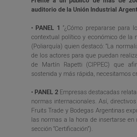
Frente a un público de más de 200
auditorio de la Unión Industrial Argent
•
PANEL 1
“¿Cómo prepararse para los
contextual político y económico de l
(Poliarquía) quien destacó: “La norma
de los actores para que puedan realizar
de Martín Rapetti (CIPPEC) que af
sostenida y más rápida, necesitamos cr
•
PANEL 2
Empresas destacadas relatar
normas internacionales. Así, directivo
Fruits Trade y Bodegas Argentinas exp
las normas a la hora de insertarse en
sección “Certificación”).