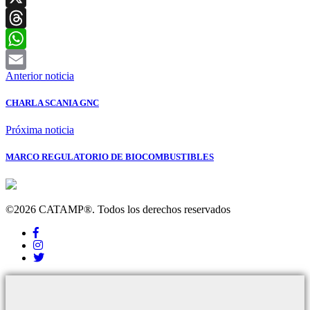
X
Threads
WhatsApp
Anterior noticia
Email
CHARLA SCANIA GNC
Próxima noticia
MARCO REGULATORIO DE BIOCOMBUSTIBLES
©2026 CATAMP®. Todos los derechos reservados