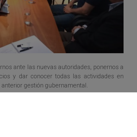
arnos ante las nuevas autoridades, ponernos a
icios y dar conocer todas las actividades en
 anterior gestión gubernamental.
eñora Secretaria planteó la necesidad de iniciar
ar la interacción en el corriente año.
rector de Evaluación de Riesgo, Sr. Gustavo