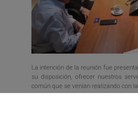
La intención de la reunión fue present
su disposición, ofrecer nuestros serv
común que se venían realizando con la
En tal sentido, antes de finalizar, la s
con las reuniones de trabajo para reinici
Otra reunión fue convocada por el Di