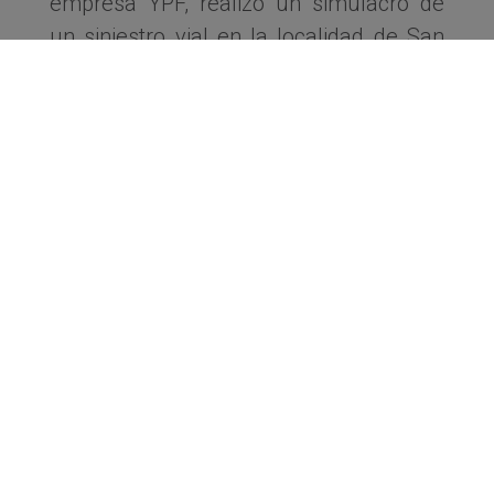
empresa YPF, realizó un simulacro de
un siniestro vial en la localidad de San
José en la provincia de Entre Ríos.