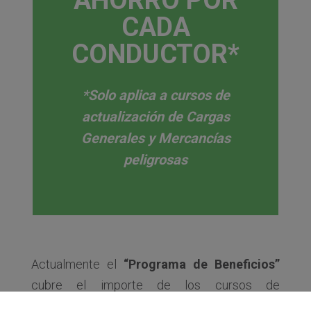
CADA
CONDUCTOR*
*Solo aplica a cursos de
actualización de Cargas
Generales y Mercancías
peligrosas
Actualmente el
“Programa de Beneficios”
cubre el importe de los cursos de
capacitación para renovación de Cargas