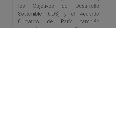
los Objetivos de Desarrollo
Sostenible (ODS) y el Acuerdo
Climático de París también
aportarán a nuestra Cámara y
asociados una perspectiva
invaluable para contribuir al
crecimiento de la misma en
nuestro objetivo de desarrollar una
actividad más segura. Por todo
esto es para nosotros una gran
distinción integrarnos a la Red
ARISE Global y en especial al
Capítulo de ARISE Argentina en
esta etapa inicial de su
constitución.