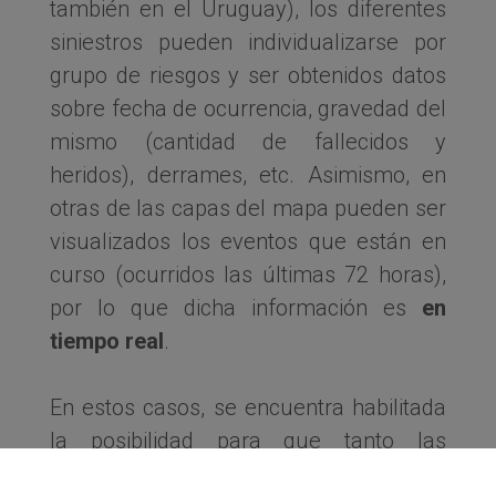
también en el Uruguay), los diferentes
siniestros pueden individualizarse por
grupo de riesgos y ser obtenidos datos
sobre fecha de ocurrencia, gravedad del
mismo (cantidad de fallecidos y
heridos), derrames, etc. Asimismo, en
otras de las capas del mapa pueden ser
visualizados los eventos que están en
curso (ocurridos las últimas 72 horas),
por lo que dicha información es
en
tiempo real
.
En estos casos, se encuentra habilitada
la posibilidad para que tanto las
autoridades públicas como los