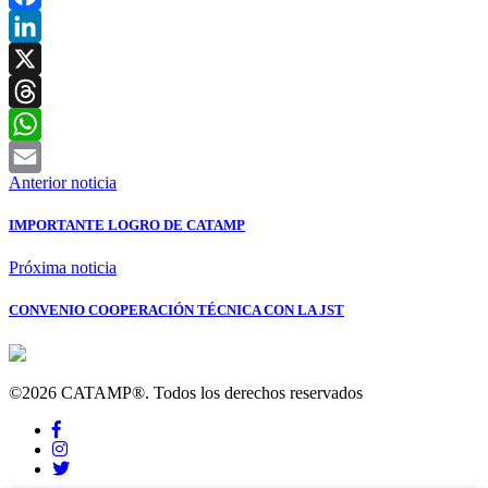
Facebook
LinkedIn
X
Threads
WhatsApp
Anterior noticia
Email
IMPORTANTE LOGRO DE CATAMP
Próxima noticia
CONVENIO COOPERACIÓN TÉCNICA CON LA JST
©2026 CATAMP®. Todos los derechos reservados