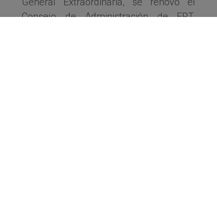
General Extraordinaria, se renovó el
Consejo de Administración de FPT.
Sergio Ruppel, de CETPA, asumió la
presidencia de la Fundación,
acompañado por Guillermo Canievsky,
presidente de CATAMP, como Secretario,
y Carlos Rébora, quien continuará
desempeñando las funciones de
Tesorero tanto en FADEEAC como en
FPT.
En su primer mensaje como presidente
de FPT, Ruppel resaltó que, en los