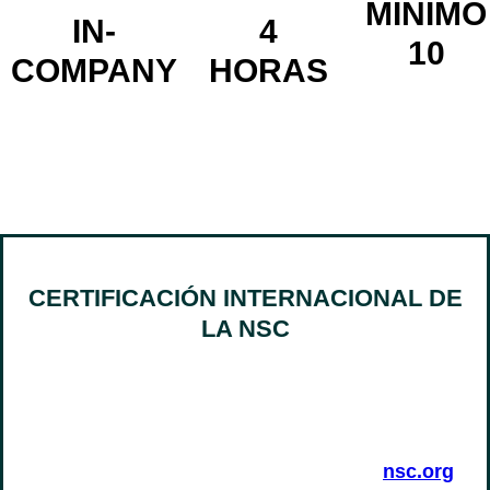
MÍNIMO
IN-
4
10
COMPANY
HORAS
CERTIFICACIÓN INTERNACIONAL DE
LA NSC
CATAMP es el único agente oficial en
Argentina para dictar los cursos de Manejo
Defensivo
Certificados por la National Safety Council
(USA). Conozca más sobre la nsc en
nsc.org