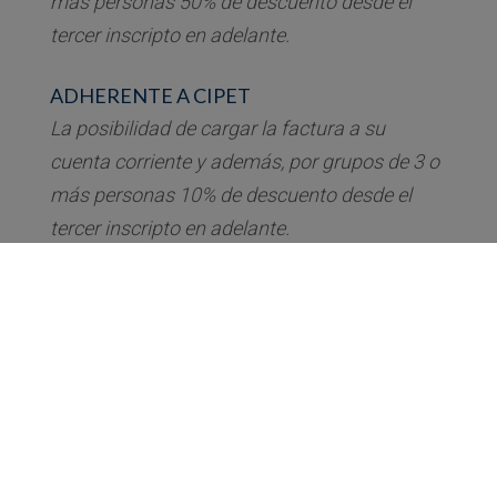
más personas 50% de descuento desde el
tercer inscripto en adelante.
ADHERENTE A CIPET
La posibilidad de cargar la factura a su
cuenta corriente y además, por grupos de 3 o
más personas 10% de descuento desde el
tercer inscripto en adelante.
Complete sus datos para enviarle la factura
correspondiente y las modalidades de pago
por el monto final, ya que este podría variar de
acuerdo a si se practicará percepción de IIBB