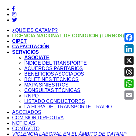
¿QUE ES CATAMP?
LICENCIA NACIONAL DE CONDUCIR (TURNOS)
CIPET
Face
CAPACITACIÓN
SERVICIOS
ASOCIATE
Link
ÍNDICE DEL TRANSPORTE
ACUERDOS PARITARIOS
X
BENEFICIOS ASOCIADOS
BOLETINES TÉCNICOS
Thre
MAPA SINIESTROS
CONSULTAS TÉCNICAS
What
RNPQ
LISTADO CONDUCTORES
Emai
LA HORA DEL TRANSPORTE – RADIO
ASOCIADOS
COMISIÓN DIRECTIVA
NOTICIAS
CONTACTO
VIOLENCIA LABORAL EN EL ÁMBITO DE CATAMP