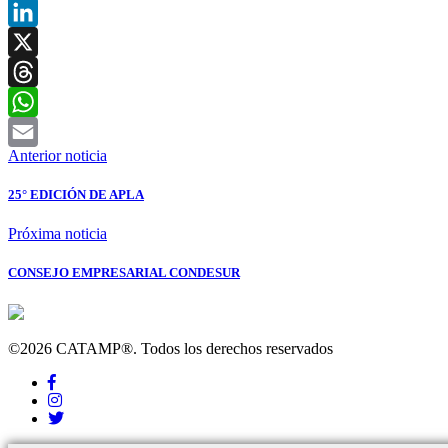
Facebook
LinkedIn
X
Threads
WhatsApp
Anterior noticia
Email
25° EDICIÓN DE APLA
Próxima noticia
CONSEJO EMPRESARIAL CONDESUR
©2026 CATAMP®. Todos los derechos reservados