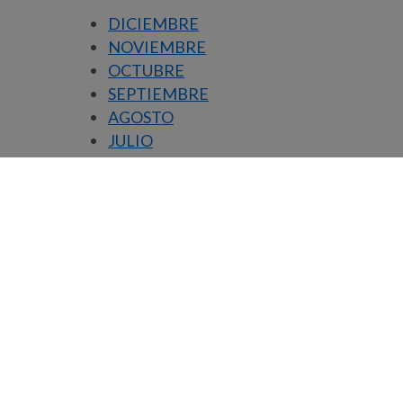
DICIEMBRE
NOVIEMBRE
OCTUBRE
SEPTIEMBRE
AGOSTO
JULIO
JUNIO
MAYO
ABRIL
MARZO
FEBRERO
ENERO